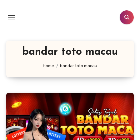
Skip
to
content
bandar toto macau
Home
bandar toto macau