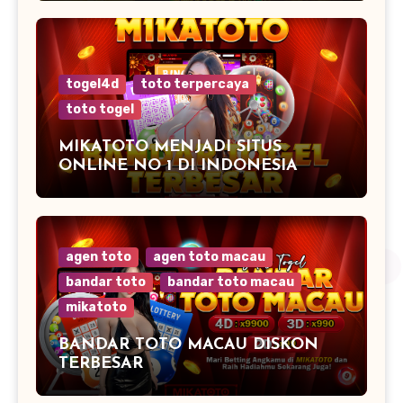
togel4d
toto terpercaya
toto togel
MIKATOTO MENJADI SITUS
ONLINE NO 1 DI INDONESIA
agen toto
agen toto macau
bandar toto
bandar toto macau
mikatoto
BANDAR TOTO MACAU DISKON
TERBESAR