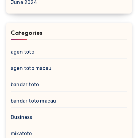
June 2024
Categories
agen toto
agen toto macau
bandar toto
bandar toto macau
Business
mikatoto