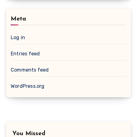
Meta
Log in
Entries feed
Comments feed
WordPress.org
You Missed