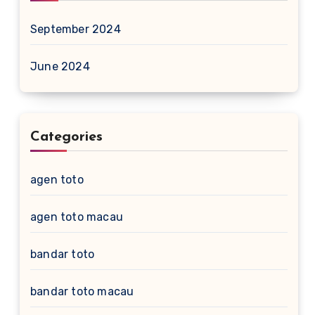
September 2024
June 2024
Categories
agen toto
agen toto macau
bandar toto
bandar toto macau