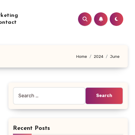
keting
ontact
Home
2024
June
Search
for:
Recent Posts