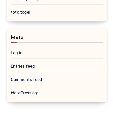
toto togel
Meta
Log in
Entries feed
Comments feed
WordPress.org