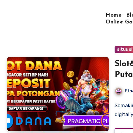
Skip
to
Home
Bl
content
Online G
situs s
Slot
Puta
Eth
Semakin hari kita akan semakin dekat dengan teknologi
digital