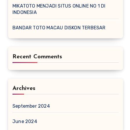
MIKATOTO MENJADI SITUS ONLINE NO 1 DI
INDONESIA
BANDAR TOTO MACAU DISKON TERBESAR
Recent Comments
Archives
September 2024
June 2024