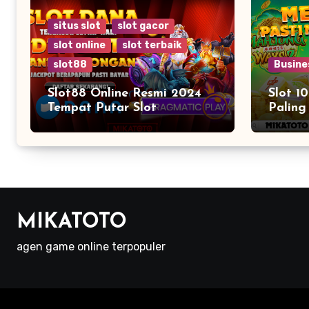
situs slot
slot gacor
slot online
slot terbaik
slot88
Busine
Slot88 Online Resmi 2024
Slot 1
Tempat Putar Slot
Paling
MIKATOTO
agen game online terpopuler